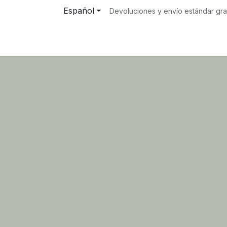
Ir al contenido
Español
Devoluciones y envío estándar gra
/ home hispanet
Cita
Acerca de
BLOG