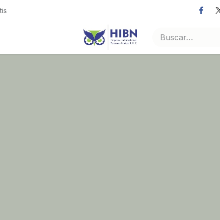
tis
Eventos
Contáctenos
Foro
ikigai
Terms of Servi