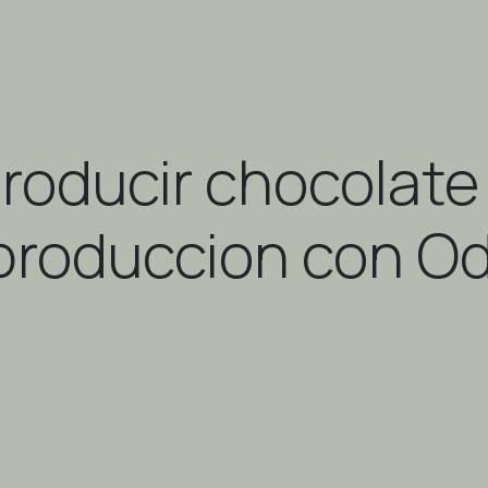
roducir chocolat
 produccion con O