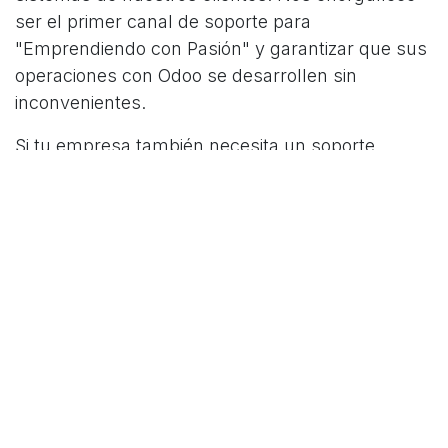
ser el primer canal de soporte para
"Emprendiendo con Pasión" y garantizar que sus
operaciones con Odoo se desarrollen sin
inconvenientes.
Si tu empresa también necesita un soporte
técnico ágil y eficiente, capaz de escalar
problemas de manera efectiva, ¡contáctanos!
Estamos aquí para ayudarte a alcanzar el éxito
con la tranquilidad de que tu plataforma está en
buenas manos.
¡Descubre una nueva forma de gestionar tu
empresa con nuestro servicio de implementación
del ERP de Odoo! En Hispanet, estamos
comprometidos en brindarte soluciones eficientes
y personalizadas para optimizar tus procesos